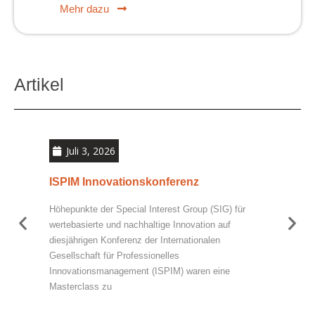
Mehr dazu
Artikel
Juli 3, 2026
ISPIM Innovationskonferenz
Nac
Wir
Höhepunkte der Special Interest Group (SIG) für
Auf 
wertebasierte und nachhaltige Innovation auf
Netw
diesjährigen Konferenz der Internationalen
disk
Gesellschaft für Professionelles
Mati
Innovationsmanagement (ISPIM) waren eine
Hard
Masterclass zu