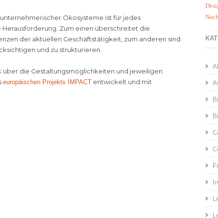
Desi
Nach
g unternehmerischer Ökosysteme ist für jedes
 Herausforderung. Zum einen überschreitet die
KAT
en der aktuellen Geschäftstätigkeit, zum anderen sind
cksichtigen und zu strukturieren.
A
 über die Gestaltungsmöglichkeiten und jeweiligen
s
entwickelt und mit
europäischen Projekts IMPACT
A
B
B
C
C
F
I
L
L