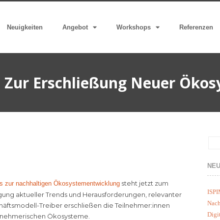
Neuigkeiten
Angebot
Workshops
Referenzen
 Zur Erschließung Neuer Öko
NEU
steht jetzt zum
s zur nachhaltigen Ökosystementwicklung
ISPI
gung aktueller Trends und Herausforderungen, relevanter
Nach
ftsmodell-Treiber erschließen die Teilnehmer:innen
Digi
ernehmerischen Ökosysteme.