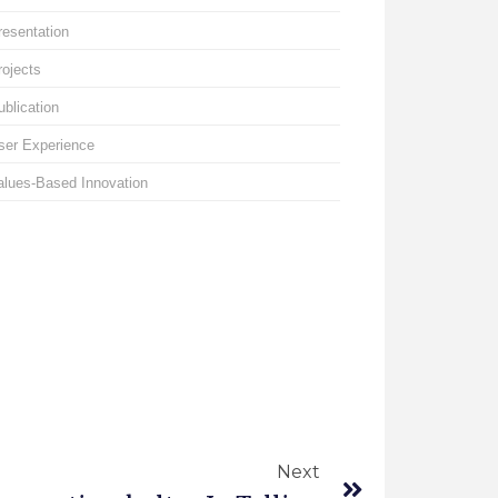
resentation
rojects
ublication
ser Experience
alues-Based Innovation
Next