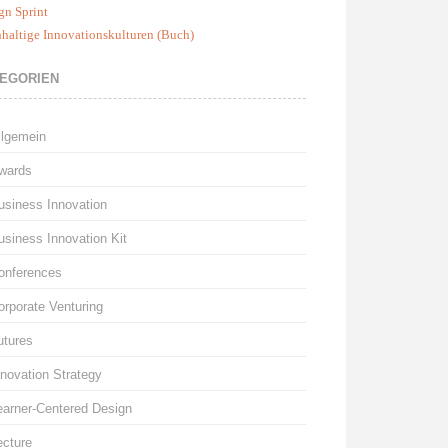
gn Sprint
haltige Innovationskulturen (Buch)
EGORIEN
llgemein
wards
usiness Innovation
usiness Innovation Kit
onferences
orporate Venturing
utures
nnovation Strategy
earner-Centered Design
ecture