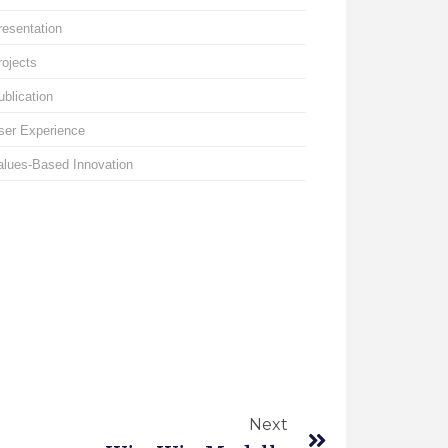
resentation
rojects
ublication
ser Experience
alues-Based Innovation
Next