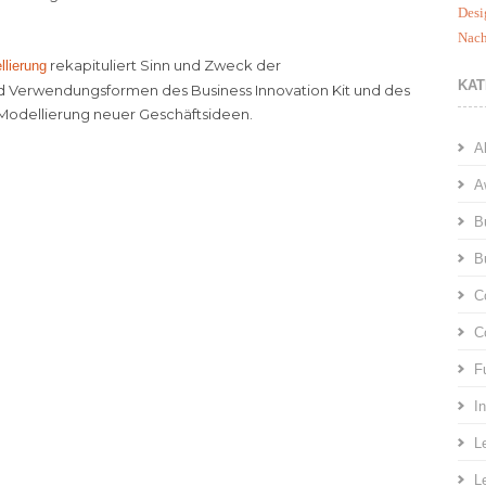
Desi
Nach
rekapituliert Sinn und Zweck der
llierung
KAT
d Verwendungsformen des Business Innovation Kit und des
n Modellierung neuer Geschäftsideen.
A
A
B
B
C
C
F
I
L
L