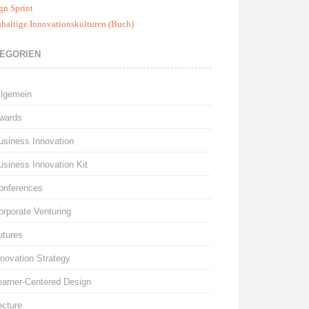
gn Sprint
haltige Innovationskulturen (Buch)
EGORIEN
llgemein
wards
usiness Innovation
usiness Innovation Kit
onferences
orporate Venturing
utures
nnovation Strategy
earner-Centered Design
ecture