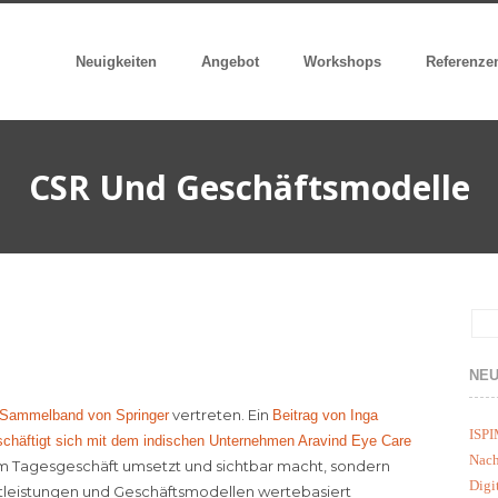
Neuigkeiten
Angebot
Workshops
Referenze
CSR Und Geschäftsmodelle
NEU
vertreten. Ein
Sammelband von Springer
Beitrag von Inga
ISPI
schäftigt sich mit dem indischen Unternehmen Aravind Eye Care
Nach
 im Tagesgeschäft umsetzt und sichtbar macht, sondern
Digi
stleistungen und Geschäftsmodellen wertebasiert