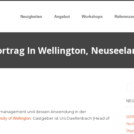
Neuigkeiten
Angebot
Workshops
Referenze
rtrag In Wellington, Neuseel
NEU
onsmanagement und dessen Anwendung in der
ISPI
. Gastgeber ist Urs Daellenbach (Head of
rsity of Wellington
Nach
Digi