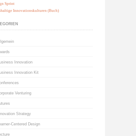
gn Sprint
haltige Innovationskulturen (Buch)
EGORIEN
llgemein
wards
usiness Innovation
usiness Innovation Kit
onferences
orporate Venturing
utures
nnovation Strategy
earner-Centered Design
ecture