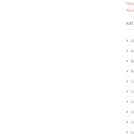
Desi
Nach
KAT
A
A
B
B
C
C
F
I
L
L