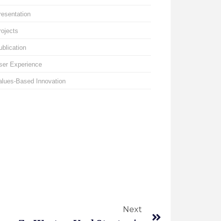
resentation
rojects
ublication
ser Experience
alues-Based Innovation
Next