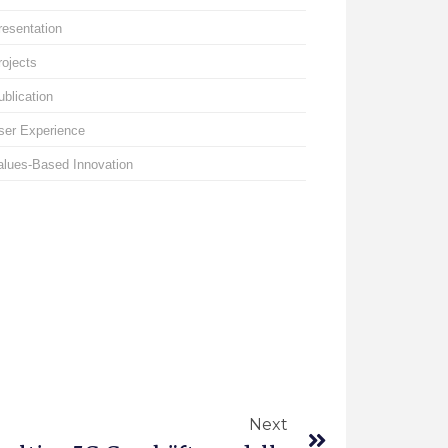
resentation
rojects
ublication
ser Experience
alues-Based Innovation
Next