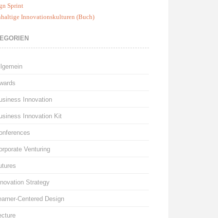
gn Sprint
haltige Innovationskulturen (Buch)
EGORIEN
llgemein
wards
usiness Innovation
usiness Innovation Kit
onferences
orporate Venturing
utures
nnovation Strategy
earner-Centered Design
ecture