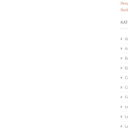
Desi
Nach
KAT
A
A
B
B
C
C
F
I
L
L