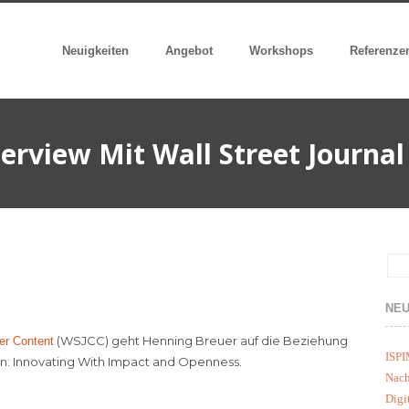
Neuigkeiten
Angebot
Workshops
Referenze
terview Mit Wall Street Journal
NEU
(WSJCC) geht Henning Breuer auf die Beziehung
er Content
ISPI
in: Innovating With Impact and Openness.
Nach
Digi